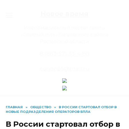
Перейти
к
Новое время
содержанию
Информационный портал газеты
«Светлый путь» Багаевского района
Ростовской области
8 (863-57) 33-4-80
conon65@mail.ru
ГЛАВНАЯ
»
ОБЩЕСТВО
»
В РОССИИ СТАРТОВАЛ ОТБОР В
НОВЫЕ ПОДРАЗДЕЛЕНИЯ ОПЕРАТОРОВ БПЛА
В России стартовал отбор в