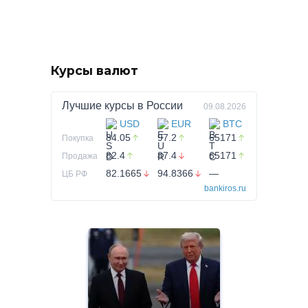
Курсы валют
Лучшие курсы в
России
09.08.2026
USD
EUR
BTC
84.05
97.2
65171
Покупка
82.4
87.4
65171
Продажа
82.1665
94.8366
—
ЦБ РФ
bankiros.ru