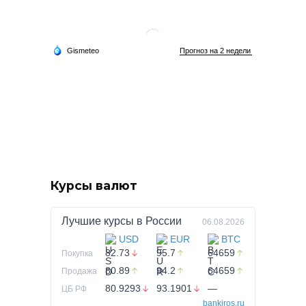
Курсы валют
Лучшие курсы в
России
06.08.2026
USD
EUR
BTC
82.73
95.7
64659
Покупка
80.89
94.2
64659
Продажа
80.9293
93.1901
—
ЦБ РФ
bankiros.ru