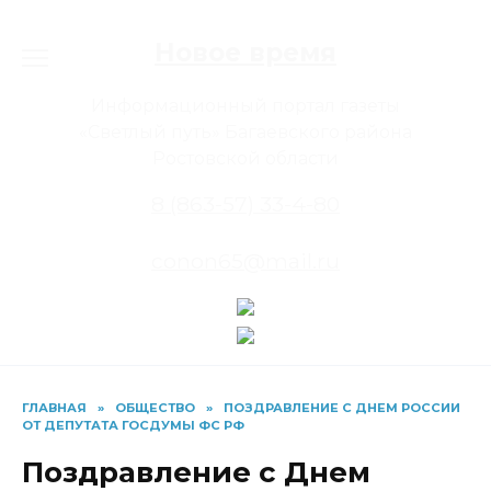
Перейти
к
Новое время
содержанию
Информационный портал газеты
«Светлый путь» Багаевского района
Ростовской области
8 (863-57) 33-4-80
conon65@mail.ru
ГЛАВНАЯ
»
ОБЩЕСТВО
»
ПОЗДРАВЛЕНИЕ С ДНЕМ РОССИИ
ОТ ДЕПУТАТА ГОСДУМЫ ФС РФ
Поздравление с Днем