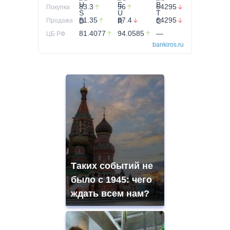
83.3
96
64295
Покупка
81.35
87.4
64295
Продажа
81.4077
94.0585
—
ЦБ РФ
bankiros.ru
Таких событий не
было с 1945: чего
ждать всем нам?