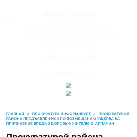
Перейти
к
Новое время
содержанию
Информационный портал газеты
«Светлый путь» Багаевского района
Ростовской области
8 (863-57) 33-4-80
conon65@mail.ru
ГЛАВНАЯ
»
ПРОКУРАТУРА ИНФОРМИРУЕТ
»
ПРОКУРАТУРОЙ
РАЙОНА ПРЕДЪЯВЛЕН ИСК ПО ВОЗМЕЩЕНИЮ УЩЕРБА ЗА
ПРИЧИНЕНИЕ ВРЕДА ЗДОРОВЬЮ ЖИТЕЛЮ Х. АРПАЧИН
Прокуратурой района