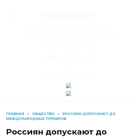
Перейти
к
Новое время
содержанию
Информационный портал газеты
«Светлый путь» Багаевского района
Ростовской области
8 (863-57) 33-4-80
conon65@mail.ru
ГЛАВНАЯ
»
ОБЩЕСТВО
»
РОССИЯН ДОПУСКАЮТ ДО
МЕЖДУНАРОДНЫХ ТУРНИРОВ
Россиян допускают до