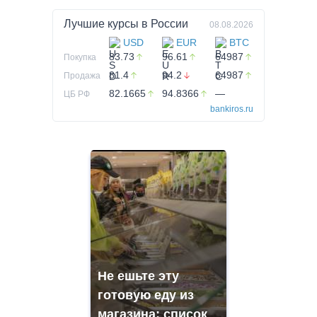
Лучшие курсы в
России
08.08.2026
USD
EUR
BTC
83.73
96.61
64987
Покупка
81.4
94.2
64987
Продажа
82.1665
94.8366
—
ЦБ РФ
bankiros.ru
Не ешьте эту
готовую еду из
магазина: список