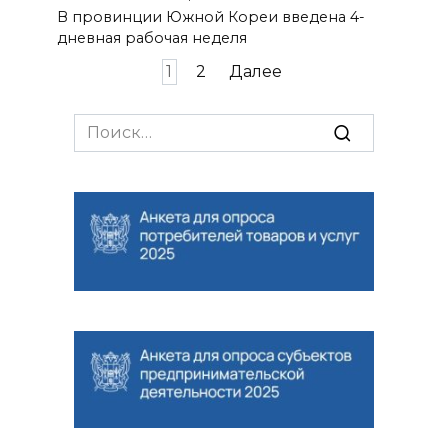
В провинции Южной Кореи введена 4-
дневная рабочая неделя
Навигация
1
2
Далее
по
записям
Search
for: