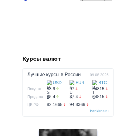
Курсы валют
Лучшие курсы в
России
09.08.2026
USD
EUR
BTC
83.9
97
64815
Покупка
82.4
87.4
64815
Продажа
82.1665
94.8366
—
ЦБ РФ
bankiros.ru