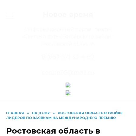
Перейти
к
Новое время
содержанию
Информационный портал газеты
«Светлый путь» Багаевского района
Ростовской области
8 (863-57) 33-4-80
conon65@mail.ru
ГЛАВНАЯ
»
НА ДОНУ
»
РОСТОВСКАЯ ОБЛАСТЬ В ТРОЙКЕ
ЛИДЕРОВ ПО ЗАЯВКАМ НА МЕЖДУНАРОДНУЮ ПРЕМИЮ
Ростовская область в