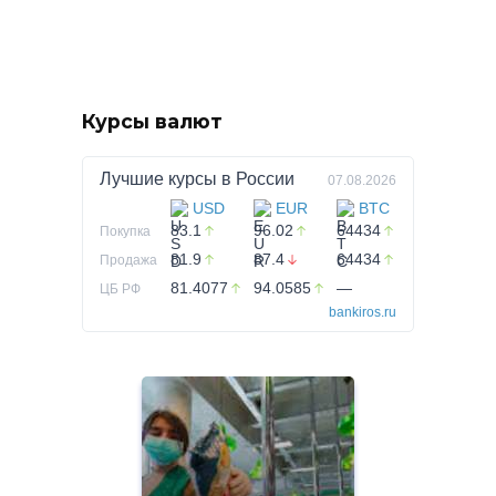
Курсы валют
Лучшие курсы в
России
07.08.2026
USD
EUR
BTC
83.1
96.02
64434
Покупка
81.9
87.4
64434
Продажа
81.4077
94.0585
—
ЦБ РФ
bankiros.ru