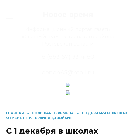
Перейти
к
Новое время
содержанию
Информационный портал газеты
«Светлый путь» Багаевского района
Ростовской области
8 (863-57) 33-4-80
conon65@mail.ru
ГЛАВНАЯ
»
БОЛЬШАЯ ПЕРЕМЕНА
»
С 1 ДЕКАБРЯ В ШКОЛАХ
ОТМЕНЯТ «ПЯТЕРКИ» И «ДВОЙКИ»
С 1 декабря в школах