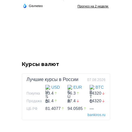
Курсы валют
Лучшие курсы в
России
07.08.2026
USD
EUR
BTC
83.4
96.3
64320
Покупка
81.4
87.4
64320
Продажа
81.4077
94.0585
—
ЦБ РФ
bankiros.ru