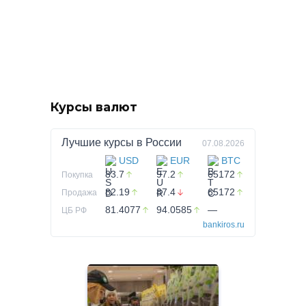
Курсы валют
Лучшие курсы в
России
07.08.2026
USD
EUR
BTC
83.7
97.2
65172
Покупка
82.19
87.4
65172
Продажа
81.4077
94.0585
—
ЦБ РФ
bankiros.ru