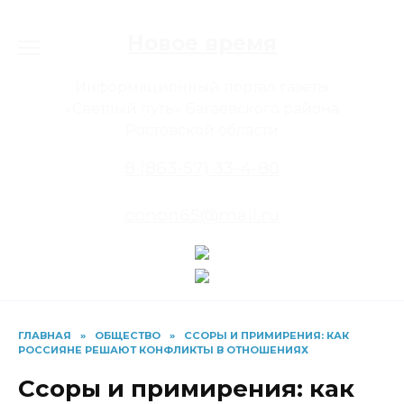
Перейти
к
Новое время
содержанию
Информационный портал газеты
«Светлый путь» Багаевского района
Ростовской области
8 (863-57) 33-4-80
conon65@mail.ru
ГЛАВНАЯ
»
ОБЩЕСТВО
»
ССОРЫ И ПРИМИРЕНИЯ: КАК
РОССИЯНЕ РЕШАЮТ КОНФЛИКТЫ В ОТНОШЕНИЯХ
Ссоры и примирения: как