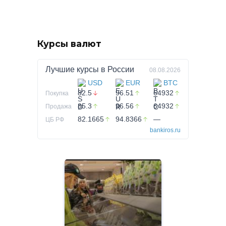
Курсы валют
Лучшие курсы в
России
08.08.2026
USD
EUR
BTC
82.5
96.51
64932
Покупка
85.3
96.56
64932
Продажа
82.1665
94.8366
—
ЦБ РФ
bankiros.ru