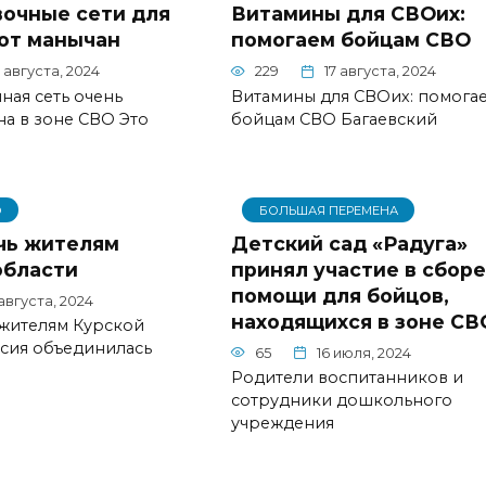
очные сети для
Витамины для СВОих:
от манычан
помогаем бойцам СВО
 августа, 2024
229
17 августа, 2024
ная сеть очень
Витамины для СВОих: помога
а в зоне СВО Это
бойцам СВО Багаевский
О
БОЛЬШАЯ ПЕРЕМЕНА
чь жителям
Детский сад «Радуга»
области
принял участие в сборе
помощи для бойцов,
 августа, 2024
находящихся в зоне СВ
 жителям Курской
ссия объединилась
65
16 июля, 2024
Родители воспитанников и
сотрудники дошкольного
учреждения