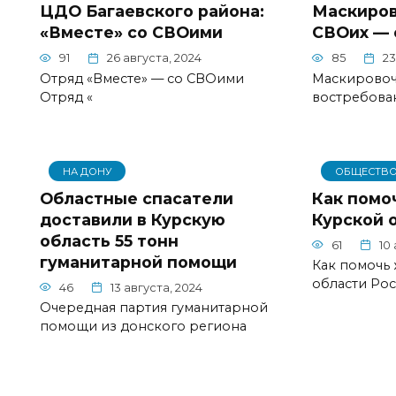
ЦДО Багаевского района:
Маскиров
«Вместе» со СВОими
СВОих — 
91
26 августа, 2024
85
23
Отряд «Вместе» — со СВОими
Маскировоч
Отряд «
востребован
НА ДОНУ
ОБЩЕСТВ
Областные спасатели
Как помо
доставили в Курскую
Курской 
область 55 тонн
61
10
гуманитарной помощи
Как помочь
области Ро
46
13 августа, 2024
Очередная партия гуманитарной
помощи из донского региона