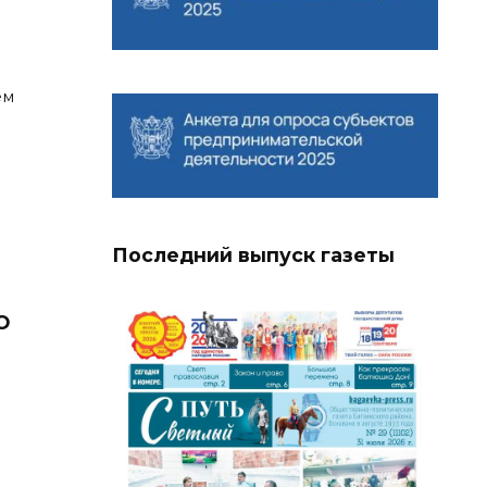
ем
Последний выпуск газеты
О