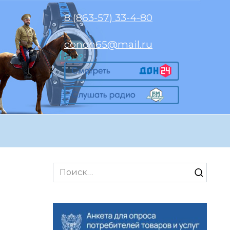
8 (863-57) 33-4-80
conon65@mail.ru
Search
for: