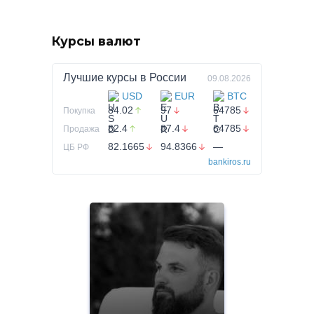
Курсы валют
Лучшие курсы в
России
09.08.2026
USD
EUR
BTC
84.02
97
64785
Покупка
82.4
87.4
64785
Продажа
82.1665
94.8366
—
ЦБ РФ
bankiros.ru