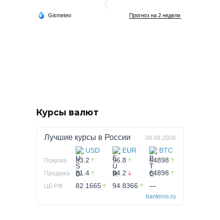
Курсы валют
Лучшие курсы в
России
08.08.2026
USD
EUR
BTC
83.2
96.8
64898
Покупка
81.4
94.2
64898
Продажа
82.1665
94.8366
—
ЦБ РФ
bankiros.ru