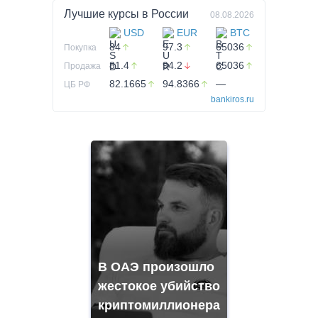
Лучшие курсы в
России
08.08.2026
USD
EUR
BTC
84
97.3
65036
Покупка
81.4
94.2
65036
Продажа
82.1665
94.8366
—
ЦБ РФ
bankiros.ru
В ОАЭ произошло
жестокое убийство
криптомиллионера