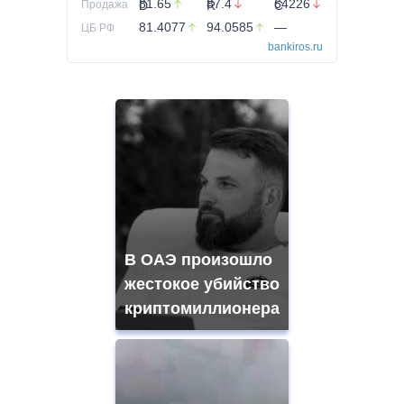
81.65
87.4
64226
Продажа
81.4077
94.0585
—
ЦБ РФ
bankiros.ru
В ОАЭ произошло
жестокое убийство
криптомиллионера