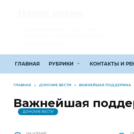
Перейти
Новое время
к
содержанию
Информационный портал газеты
«Светлый путь» Багаевского района
Ростовской области
ГЛАВНАЯ
РУБРИКИ
КОНТАКТЫ И Р
ГЛАВНАЯ
»
ДОНСКИЕ ВЕСТИ
»
ВАЖНЕЙШАЯ ПОДДЕРЖКА
Важнейшая подде
ДОНСКИЕ ВЕСТИ
НА ЧТЕНИЕ
П