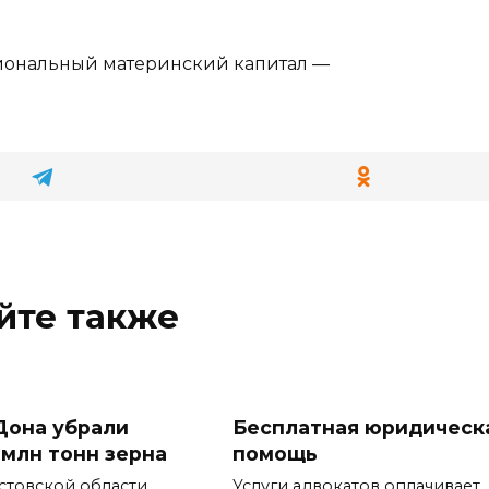
иональный материнский капитал —
йте также
Дона убрали
Бесплатная юридическ
 млн тонн зерна
помощь
стовской области
Услуги адвокатов оплачивает