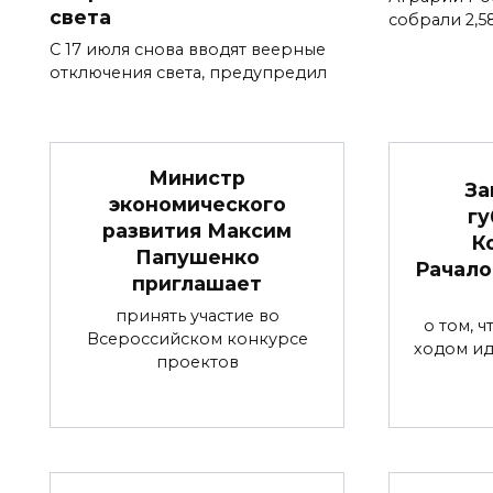
света
собрали 2,5
С 17 июля снова вводят веерные
отключения света, предупредил
Министр
За
экономического
гу
развития Максим
К
Папушенко
Рачало
приглашает
принять участие во
о том, 
Всероссийском конкурсе
ходом ид
проектов