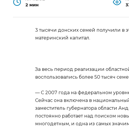
2 мин
3
3 тысячи донских семей получили в 
материнский капитал.
За весь период реализации областн
воспользовались более 50 тысяч семе
— С 2007 года на федеральном уровн
Сейчас она включена в национальный
заместитель губернатора области Ан
постоянно работает над поиском нов
многодетным, и одна из самых значи