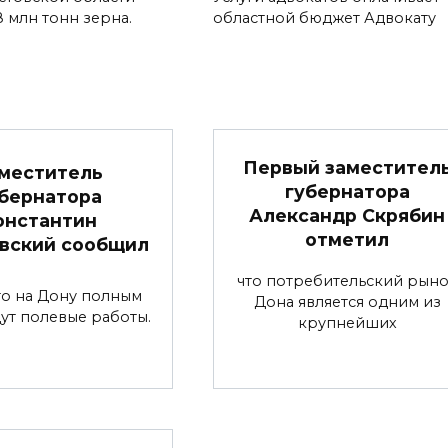
8 млн тонн зерна.
областной бюджет Адвокату
Первый заместител
меститель
губернатора
бернатора
Александр Скрябин
онстантин
отметил
вский сообщил
что потребительский рын
что на Дону полным
Дона является одним из
ут полевые работы.
крупнейших