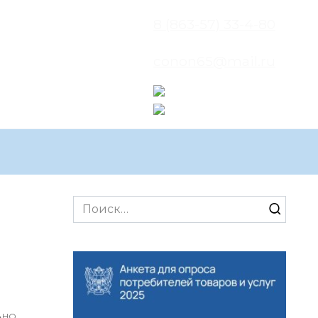
8 (863-57) 33-4-80
conon65@mail.ru
Search
for:
АНО