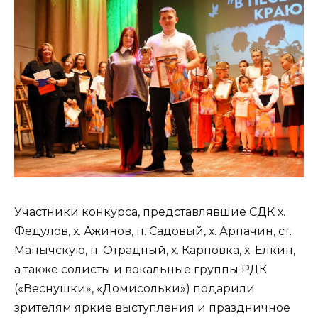
Участники конкурса, представлявшие СДК х.
Федулов, х. Ажинов, п. Садовый, х. Арпачин, ст.
Манычскую, п. Отрадный, х. Карповка, х. Елкин,
а также солисты и вокальные группы РДК
(«Веснушки», «Домисольки») подарили
зрителям яркие выступления и праздничное