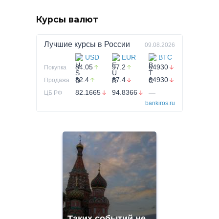
Курсы валют
Лучшие курсы в
России
09.08.2026
USD
EUR
BTC
84.05
97.2
64930
Покупка
82.4
87.4
64930
Продажа
82.1665
94.8366
—
ЦБ РФ
bankiros.ru
Таких событий не