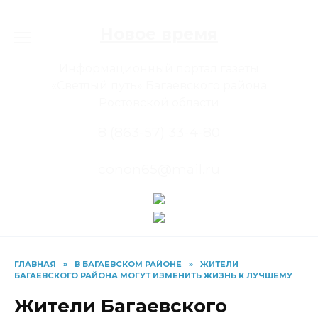
Перейти
к
Новое время
содержанию
Информационный портал газеты
«Светлый путь» Багаевского района
Ростовской области
8 (863-57) 33-4-80
conon65@mail.ru
ГЛАВНАЯ
»
В БАГАЕВСКОМ РАЙОНЕ
»
ЖИТЕЛИ
БАГАЕВСКОГО РАЙОНА МОГУТ ИЗМЕНИТЬ ЖИЗНЬ К ЛУЧШЕМУ
Жители Багаевского