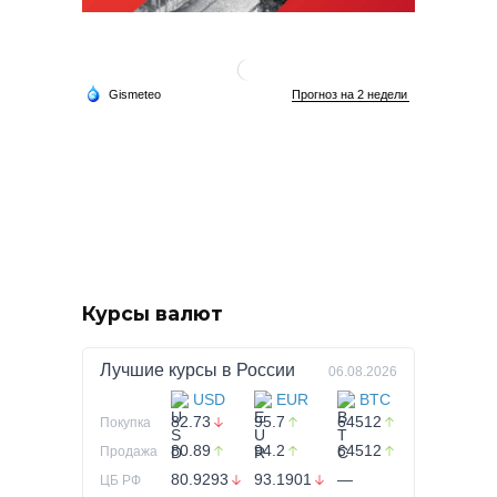
Курсы валют
Лучшие курсы в
России
06.08.2026
USD
EUR
BTC
82.73
95.7
64512
Покупка
80.89
94.2
64512
Продажа
80.9293
93.1901
—
ЦБ РФ