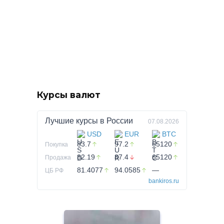
Курсы валют
Лучшие курсы в
России
07.08.2026
USD
EUR
BTC
83.7
97.2
65120
Покупка
82.19
87.4
65120
Продажа
81.4077
94.0585
—
ЦБ РФ
bankiros.ru