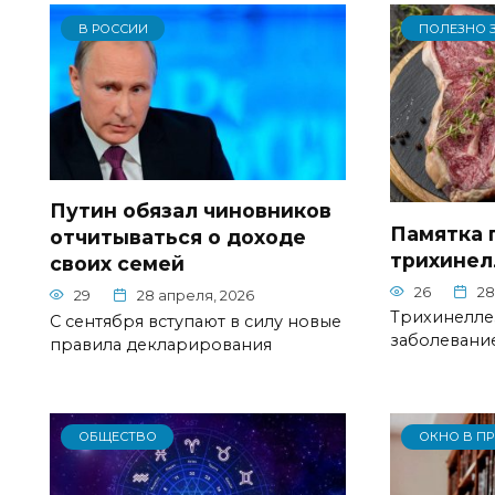
В РОССИИ
ПОЛЕЗНО 
Путин обязал чиновников
Памятка 
отчитываться о доходе
трихинел
своих семей
26
28
29
28 апреля, 2026
Трихинелле
С сентября вступают в силу новые
заболевани
правила декларирования
ОБЩЕСТВО
ОКНО В П