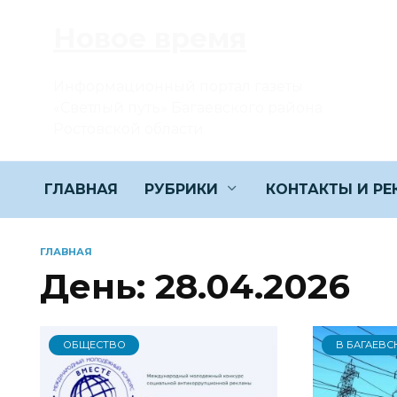
Перейти
Новое время
к
содержанию
Информационный портал газеты
«Светлый путь» Багаевского района
Ростовской области
ГЛАВНАЯ
РУБРИКИ
КОНТАКТЫ И Р
ГЛАВНАЯ
День:
28.04.2026
ОБЩЕСТВО
В БАГАЕВС