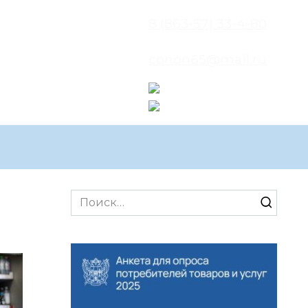
8 (863-57) 33-4-80
conon65@mail.ru
Search
for: