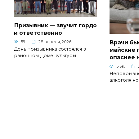
Призывник — звучит гордо
и ответственно
Врачи бь
59
28 апреля, 2026
День призывника состоялся в
майские 
районном Доме культуры
опаснее 
5.3к.
Непрерывно
алкоголя не