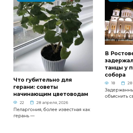
В Ростов
задержал
танцы у 
собора
Что губительно для
18
28
герани: советы
Задержанны
начинающим цветоводам
объяснить с
22
28 апреля, 2026
Пеларгония, более известная как
герань —