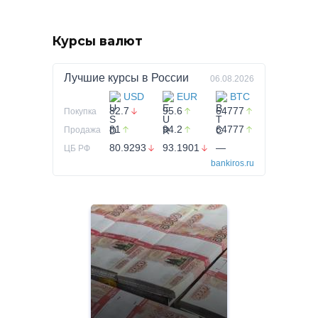
Курсы валют
Лучшие курсы в
России
06.08.2026
USD
EUR
BTC
82.7
95.6
64777
Покупка
81
94.2
64777
Продажа
80.9293
93.1901
—
ЦБ РФ
bankiros.ru