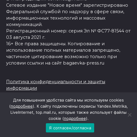
Сетевое издание "Новое время" зарегистрировано
Федеральной службой по надзору в сфере связи,
информационных технологий и массовых
коммуникаций.
Регистрационный номер: серия Эл № ФС77-81544 от
03 августа 2021 г.
16+ Все права защищены. Копирование и
использование полных материалов запрещено,
частичное цитирование возможно только при
условии ссылки на сайт bagaevka-press.ru
Политика конфиденциальности и защиты
информации
Согласие на обработку персональных данных с
Для повышения удобства сайта мы используем cookies
помощью сервисов Yandex.Metrika, LiveInternet,
(
подробнее
). К сайту подключены сервисы Yandex.Metrika,
top.mail.ru
LiveInternet, top.mail.ru, которые также использует файлы
cookie (
подробнее
).
Я согласен/согласна