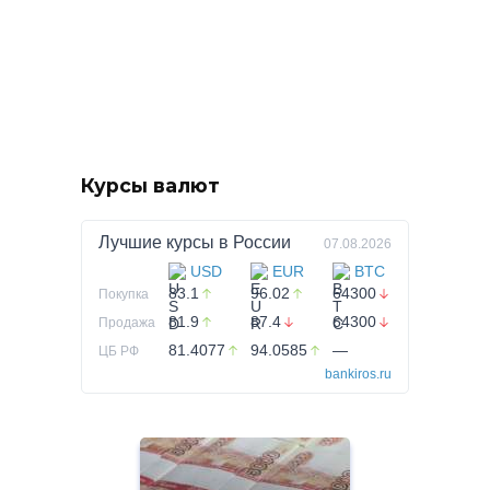
Курсы валют
Лучшие курсы в
России
07.08.2026
USD
EUR
BTC
83.1
96.02
64300
Покупка
81.9
87.4
64300
Продажа
81.4077
94.0585
—
ЦБ РФ
bankiros.ru