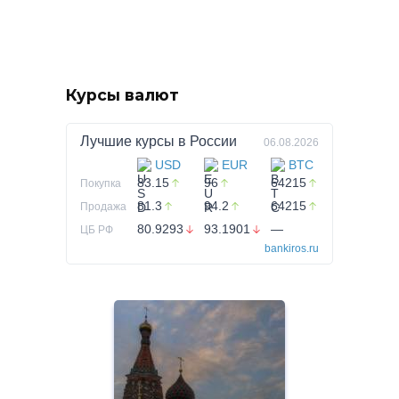
Курсы валют
Лучшие курсы в
России
06.08.2026
USD
EUR
BTC
83.15
96
64215
Покупка
81.3
94.2
64215
Продажа
80.9293
93.1901
—
ЦБ РФ
bankiros.ru