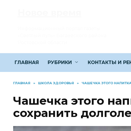
Перейти
Новое время
к
содержанию
Информационный портал газеты
«Светлый путь» Багаевского района
Ростовской области
ГЛАВНАЯ
РУБРИКИ
КОНТАКТЫ И Р
ГЛАВНАЯ
»
ШКОЛА ЗДОРОВЬЯ
»
ЧАШЕЧКА ЭТОГО НАПИТК
Чашечка этого на
сохранить долгол