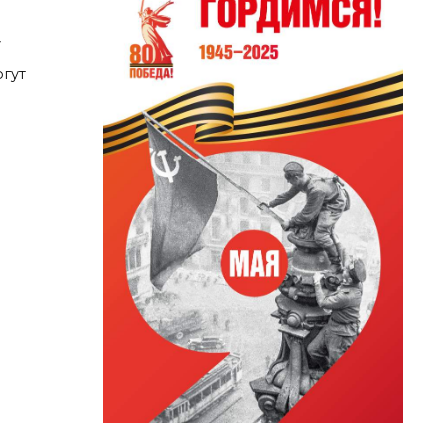
у
гут