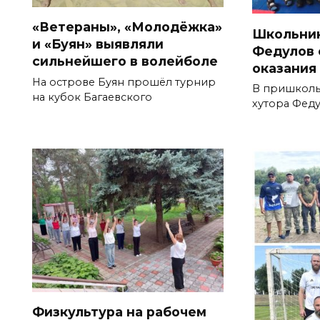
«Ветераны», «Молодёжка»
Школьник
и «Буян» выявляли
Федулов 
сильнейшего в волейболе
оказания
На острове Буян прошёл турнир
В пришколь
на кубок Багаевского
хутора Фед
Физкультура на рабочем