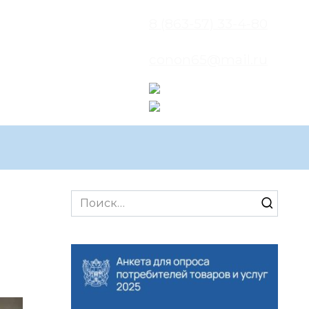
8 (863-57) 33-4-80
conon65@mail.ru
Search
for: