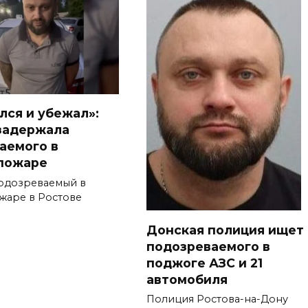
лся и убежал»:
задержала
аемого в
пожаре
одозреваемый в
жаре в Ростове
Донская полиция ищет
подозреваемого в
поджоге АЗС и 21
автомобиля
Полиция Ростова-на-Дону