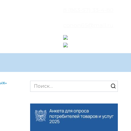
8 (863-57) 33-4-80
conon65@mail.ru
ЫХ»
Search
for: