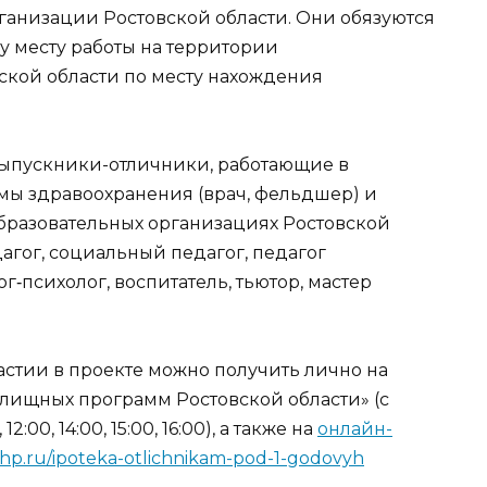
ганизации Ростовской области. Они обязуются
му месту работы на территории
кой области по месту нахождения
выпускники-отличники, работающие в
мы здравоохранения (врач, фельдшер) и
бразовательных организациях Ростовской
дагог, социальный педагог, педагог
‑психолог, воспитатель, тьютор, мастер
стии в проекте можно получить лично на
илищных программ Ростовской области» (с
2:00, 14:00, 15:00, 16:00), а также на
онлайн-
azhp.ru/ipoteka-otlichnikam-pod-1-godovyh