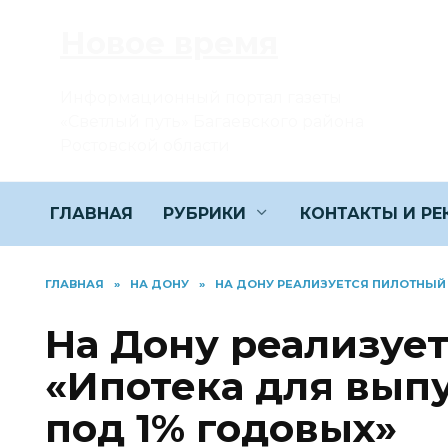
Перейти
Новое время
к
содержанию
Информационный портал газеты
«Светлый путь» Багаевского района
Ростовской области
ГЛАВНАЯ
РУБРИКИ
КОНТАКТЫ И Р
ГЛАВНАЯ
»
НА ДОНУ
»
НА ДОНУ РЕАЛИЗУЕТСЯ ПИЛОТНЫЙ
На Дону реализуе
«Ипотека для вып
под 1% годовых»