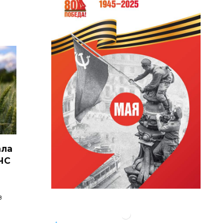
ала
ЧС
в