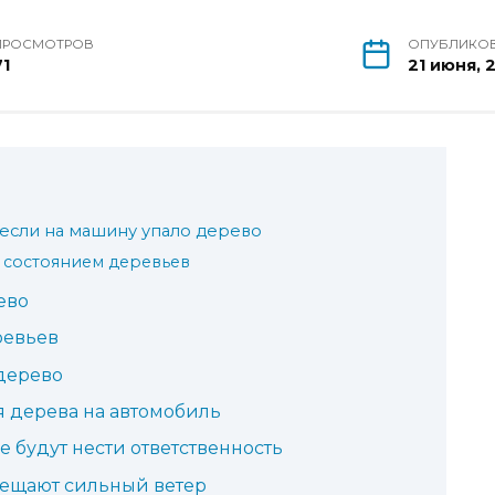
ПРОСМОТРОВ
ОПУБЛИКО
71
21 июня, 
 если на машину упало дерево
а состоянием деревьев
ево
ревьев
 дерево
я дерева на автомобиль
 будут нести ответственность
бещают сильный ветер