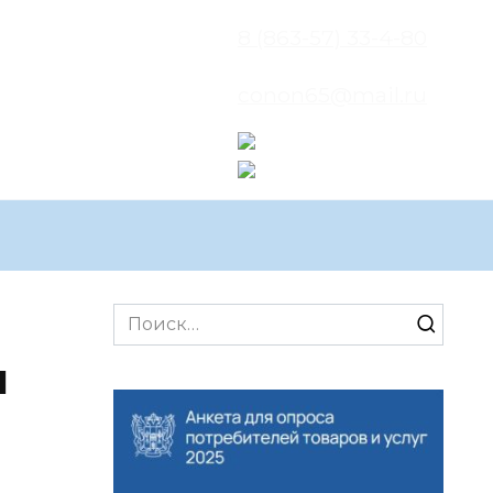
8 (863-57) 33-4-80
conon65@mail.ru
Search
for:
н