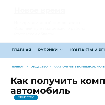
Перейти
Новое время
к
содержанию
Информационный портал газеты
«Светлый путь» Багаевского района
Ростовской области
ГЛАВНАЯ
РУБРИКИ
КОНТАКТЫ И Р
ГЛАВНАЯ
»
ОБЩЕСТВО
»
КАК ПОЛУЧИТЬ КОМПЕНСАЦИЮ: 
Как получить ком
автомобиль
ОБЩЕСТВО