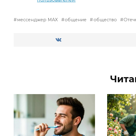
мессенджер MAX
общение
общество
Отеч
Чита