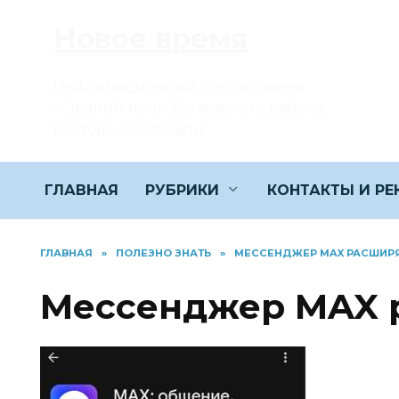
Перейти
Новое время
к
содержанию
Информационный портал газеты
«Светлый путь» Багаевского района
Ростовской области
ГЛАВНАЯ
РУБРИКИ
КОНТАКТЫ И Р
ГЛАВНАЯ
»
ПОЛЕЗНО ЗНАТЬ
»
МЕССЕНДЖЕР MAX РАСШИР
Мессенджер MAX 