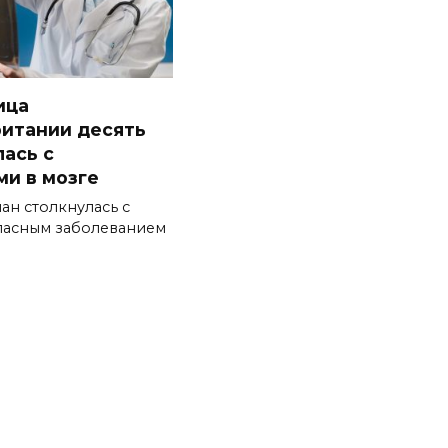
ица
итании десять
лась с
ми в мозге
ан столкнулась с
пасным заболеванием