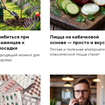
шибиться при
Пицца на кабачковой
саженцев к
основе — просто и вку
посадке
Легкая и полезная альтернати
классической пицце станет
дходящий момент для
одовых