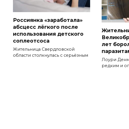
Россиянка «заработала»
абсцесс лёгкого после
Жительн
использования детского
Великобр
соплеотсоса
лет боро
Жительница Свердловской
паразита
области столкнулась с серьёзным
Лоури Денм
редким и о