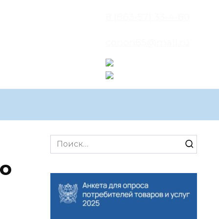
8 (863-57) 33-4-80
conon65@mail.ru
Search
for:
ю