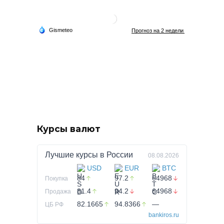
Курсы валют
Лучшие курсы в
России
08.08.2026
USD
EUR
BTC
84
97.2
64968
Покупка
81.4
94.2
64968
Продажа
82.1665
94.8366
—
ЦБ РФ
bankiros.ru