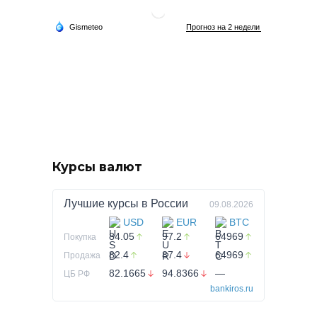
Курсы валют
Лучшие курсы в
России
09.08.2026
USD
EUR
BTC
84.05
97.2
64969
Покупка
82.4
87.4
64969
Продажа
82.1665
94.8366
—
ЦБ РФ
bankiros.ru