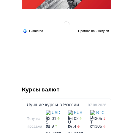
Курсы валют
Лучшие курсы в
России
07.08.2026
USD
EUR
BTC
83.01
96.02
64305
Покупка
81.9
87.4
64305
Продажа