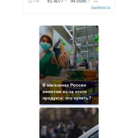
81.4077
94.0585
—
ЦБ РФ
bankiros.ru
В магазинах России
ажиотаж из-за этого
продукта: что купить?