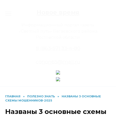
Перейти
к
Новое время
содержанию
Информационный портал газеты
«Светлый путь» Багаевского района
Ростовской области
8 (863-57) 33-4-80
conon65@mail.ru
ГЛАВНАЯ
»
ПОЛЕЗНО ЗНАТЬ
»
НАЗВАНЫ 3 ОСНОВНЫЕ
СХЕМЫ МОШЕННИКОВ-2025
Названы 3 основные схемы