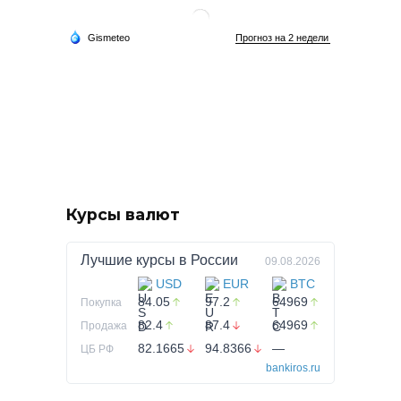
Курсы валют
Лучшие курсы в
России
09.08.2026
USD
EUR
BTC
84.05
97.2
64969
Покупка
82.4
87.4
64969
Продажа
82.1665
94.8366
—
ЦБ РФ
bankiros.ru