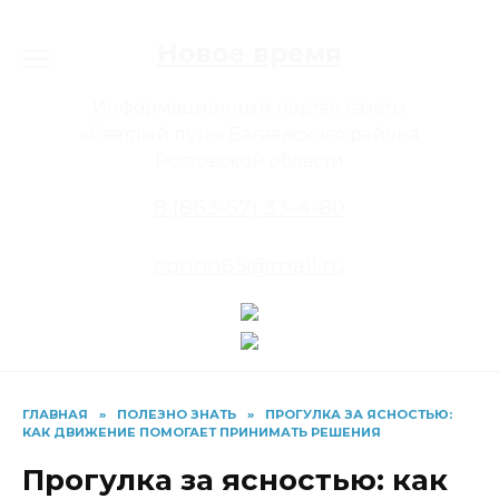
Перейти
к
Новое время
содержанию
Информационный портал газеты
«Светлый путь» Багаевского района
Ростовской области
8 (863-57) 33-4-80
conon65@mail.ru
ГЛАВНАЯ
»
ПОЛЕЗНО ЗНАТЬ
»
ПРОГУЛКА ЗА ЯСНОСТЬЮ:
КАК ДВИЖЕНИЕ ПОМОГАЕТ ПРИНИМАТЬ РЕШЕНИЯ
Прогулка за ясностью: как