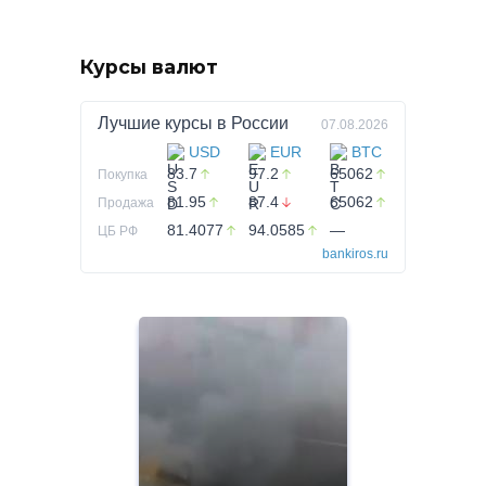
Курсы валют
Лучшие курсы в
России
07.08.2026
USD
EUR
BTC
83.7
97.2
65062
Покупка
81.95
87.4
65062
Продажа
81.4077
94.0585
—
ЦБ РФ
bankiros.ru