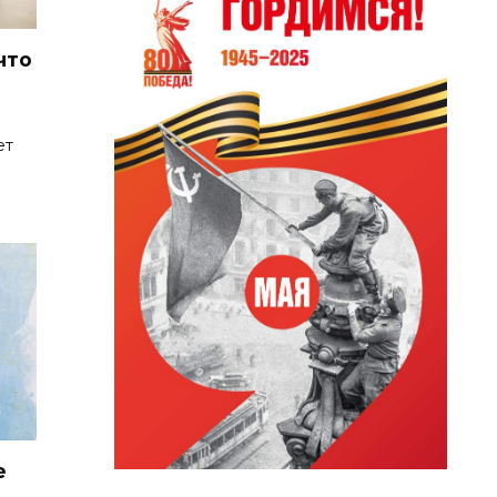
что
ет
е