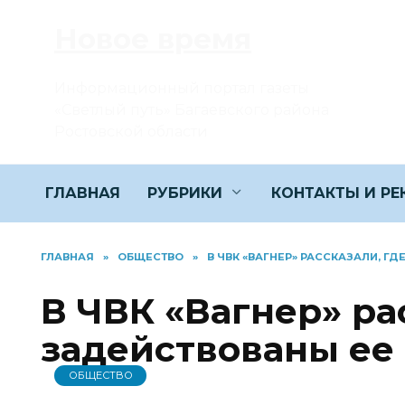
Перейти
Новое время
к
содержанию
Информационный портал газеты
«Светлый путь» Багаевского района
Ростовской области
ГЛАВНАЯ
РУБРИКИ
КОНТАКТЫ И Р
ГЛАВНАЯ
»
ОБЩЕСТВО
»
В ЧВК «ВАГНЕР» РАССКАЗАЛИ, Г
В ЧВК «Вагнер» ра
задействованы ее
ОБЩЕСТВО