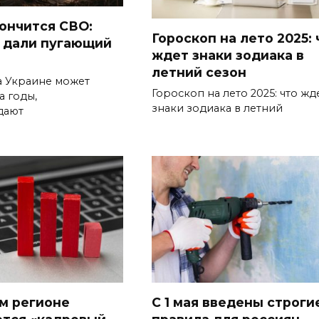
кончится СВО:
Гороскоп на лето 2025: 
 дали пугающий
ждет знаки зодиака в
летний сезон
а Украине может
Гороскоп на лето 2025: что жд
а годы,
знаки зодиака в летний
дают
м регионе
С 1 мая введены строги