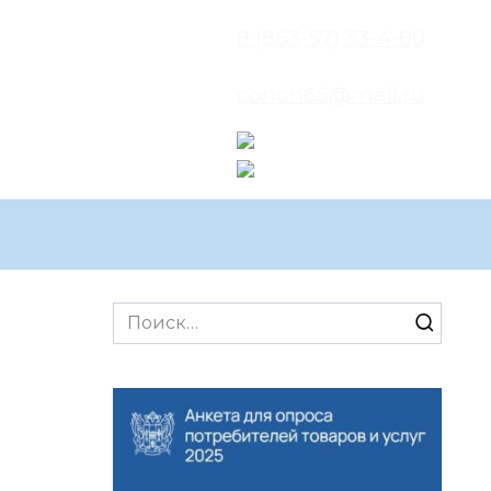
8 (863-57) 33-4-80
conon65@mail.ru
Search
for: