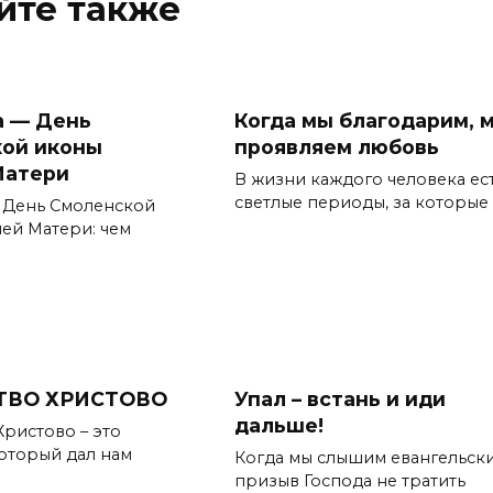
йте также
а — День
Когда мы благодарим, 
ой иконы
проявляем любовь
Матери
В жизни каждого человека ес
светлые периоды, за которые
— День Смоленской
ей Матери: чем
ТВО ХРИСТОВО
Упал – встань и иди
дальше!
ристово – это
оторый дал нам
Когда мы слышим евангельск
призыв Господа не тратить