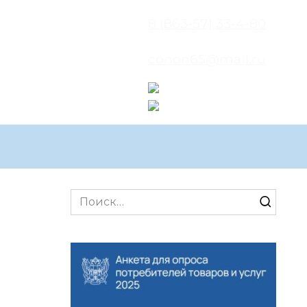
8 (863-57) 33-4-80
conon65@mail.ru
Search
for: