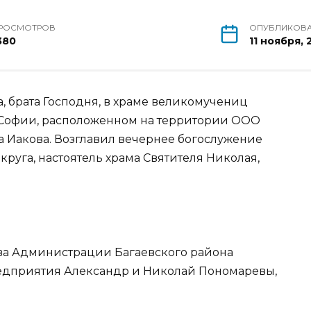
РОСМОТРОВ
ОПУБЛИКОВ
380
11 ноября,
, брата Господня, в храме великомучениц
 Софии, расположенном на территории ООО
а Иакова. Возглавил вечернее богослужение
руга, настоятель храма Святителя Николая,
ава Администрации Багаевского района
едприятия Александр и Николай Пономаревы,