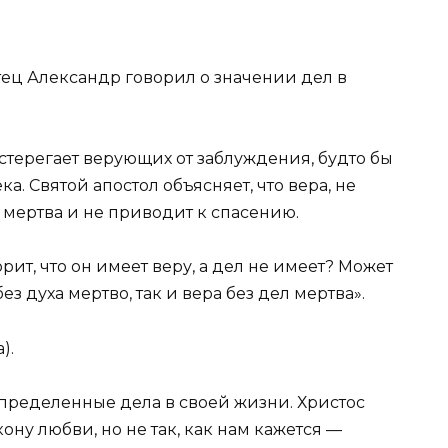
тец Александр говорил о значении дел в
терегает верующих от заблуждения, будто бы
а. Святой апостол объясняет, что вера, не
мертва и не приводит к спасению.
орит, что он имеет веру, а дел не имеет? Может
 без духа мертво, так и вера без дел мертва».
).
пределенные дела в своей жизни. Христос
кону любви, но не так, как нам кажется —