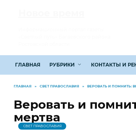
Перейти
Новое время
к
содержанию
Информационный портал газеты
«Светлый путь» Багаевского района
Ростовской области
ГЛАВНАЯ
РУБРИКИ
КОНТАКТЫ И Р
ГЛАВНАЯ
»
СВЕТ ПРАВОСЛАВИЯ
»
ВЕРОВАТЬ И ПОМНИТЬ: В
Веровать и помнит
мертва
СВЕТ ПРАВОСЛАВИЯ