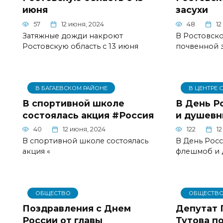
июня
засухи
57
12 июня, 2024
48
12
Затяжные дожди накроют
В Ростовско
Ростовскую область с 13 июня
почвенной 
В БАГАЕВСКОМ РАЙОНЕ
В ЦЕНТРЕ 
В спортивной школе
В День Р
состоялась акция #Россия
и душевн
40
12 июня, 2024
122
12
В спортивной школе состоялась
В День Рос
акция «
флешмоб и 
ОБЩЕСТВО
ОБЩЕСТВ
Поздравления с Днем
Депутат 
России от главы
Тутова п