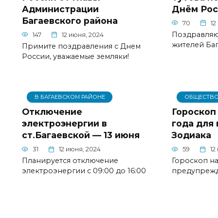
Администрации
Днём Рос
Багаевского района
70
12
Поздравляю
147
12 июня, 2024
жителей Баг
Примите поздравления с Днем
России, уважаемые земляки!
В БАГАЕВСКОМ РАЙОНЕ
ОБЩЕСТВ
Отключение
Гороскоп 
электроэнергии в
года для 
ст.Багаевской — 13 июня
Зодиака
31
12 июня, 2024
59
12
Планируется отключение
Гороскоп на
электроэнергии с 09:00 до 16:00
предупрежда