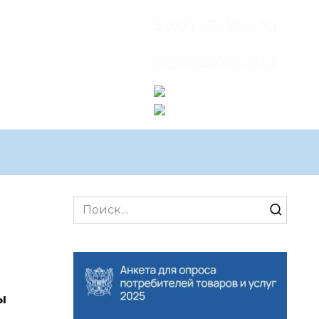
8 (863-57) 33-4-80
conon65@mail.ru
Search
for:
ы