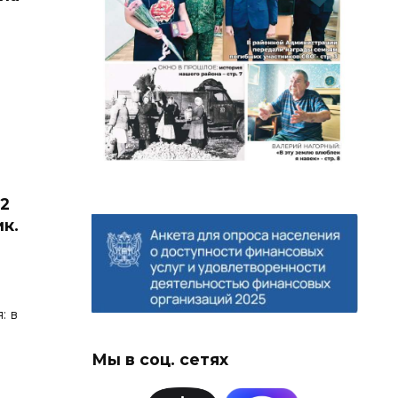
2
к.
: в
Мы в соц. сетях