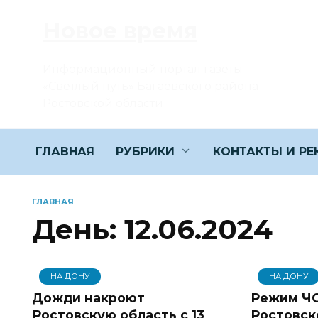
Перейти
Новое время
к
содержанию
Информационный портал газеты
«Светлый путь» Багаевского района
Ростовской области
ГЛАВНАЯ
РУБРИКИ
КОНТАКТЫ И Р
ГЛАВНАЯ
День:
12.06.2024
НА ДОНУ
НА ДОНУ
Дожди накроют
Режим ЧС
Ростовскую область с 13
Ростовск