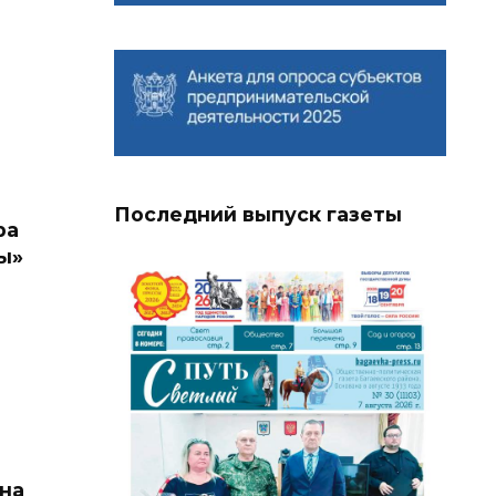
й
Последний выпуск газеты
ра
ы»
на