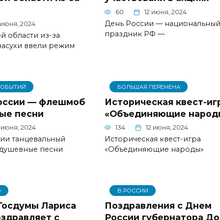
60
12 июня, 2024
День России — национальны
 июня, 2024
праздник РФ —
й области из-за
засухи ввели режим
СОБЫТИЙ
БОЛЬШАЯ ПЕРЕМЕНА
оссии — флешмоб
Историческая квест-иг
ые песни
«Объединяющие народ
 июня, 2024
134
12 июня, 2024
сии танцевальный
Историческая квест-игра
душевные песни
«Объединяющие народы»
О
В РОССИИ
Госдумы Лариса
Поздравления с Днем
оздравляет с
России губернатора До