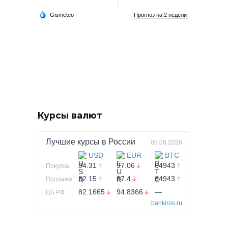
Курсы валют
Лучшие курсы в
России
09.08.2026
USD
EUR
BTC
84.31
97.06
64943
Покупка
82.15
87.4
64943
Продажа
82.1665
94.8366
—
ЦБ РФ
bankiros.ru