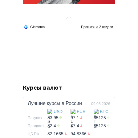
Курсы валют
Лучшие курсы в
России
09.08.2026
USD
EUR
BTC
83.95
97.1
65125
Покупка
82.4
87.4
65125
Продажа
82.1665
94.8366
—
ЦБ РФ