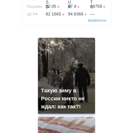
82.05
87.4
64758
Продажа
82.1665
94.8366
—
ЦБ РФ
bankiros.ru
Такую зиму в
России никто не
ждал: как так?!