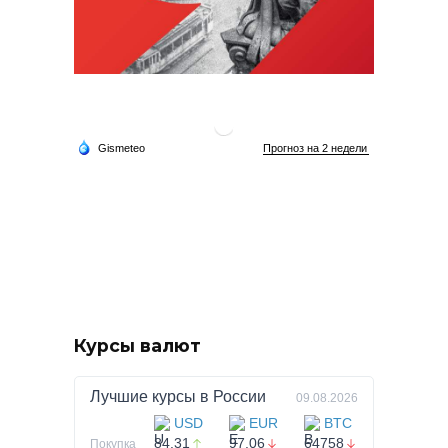
Курсы валют
Лучшие курсы в
России
09.08.2026
USD
EUR
BTC
84.31
97.06
64758
Покупка