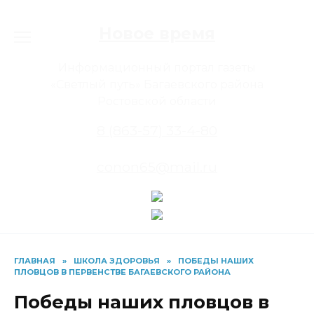
Перейти
к
Новое время
содержанию
Информационный портал газеты
«Светлый путь» Багаевского района
Ростовской области
8 (863-57) 33-4-80
conon65@mail.ru
ГЛАВНАЯ
»
ШКОЛА ЗДОРОВЬЯ
»
ПОБЕДЫ НАШИХ
ПЛОВЦОВ В ПЕРВЕНСТВЕ БАГАЕВСКОГО РАЙОНА
Победы наших пловцов в