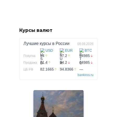
Курсы валют
Лучшие курсы в
России
08.08.2026
USD
EUR
BTC
84
97.2
64985
Покупка
81.4
94.2
64985
Продажа
82.1665
94.8366
—
ЦБ РФ
bankiros.ru