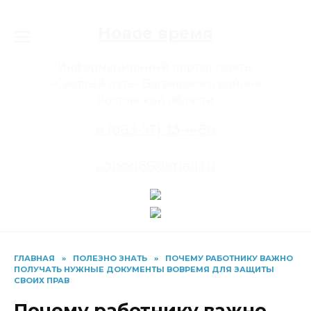
Перейти
к
Новое время
содержанию
Информационный портал газеты
«Светлый путь» Багаевского района
Ростовской области
8 (863-57) 33-4-80
conon65@mail.ru
ГЛАВНАЯ
»
ПОЛЕЗНО ЗНАТЬ
»
ПОЧЕМУ РАБОТНИКУ ВАЖНО
ПОЛУЧАТЬ НУЖНЫЕ ДОКУМЕНТЫ ВОВРЕМЯ ДЛЯ ЗАЩИТЫ
СВОИХ ПРАВ
Почему работнику важно