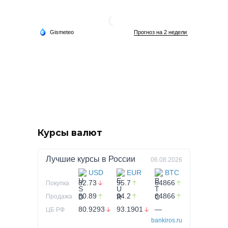
Курсы валют
Лучшие курсы в
России
06.08.2026
USD
EUR
BTC
82.73
95.7
64866
Покупка
80.89
94.2
64866
Продажа
80.9293
93.1901
—
ЦБ РФ
bankiros.ru