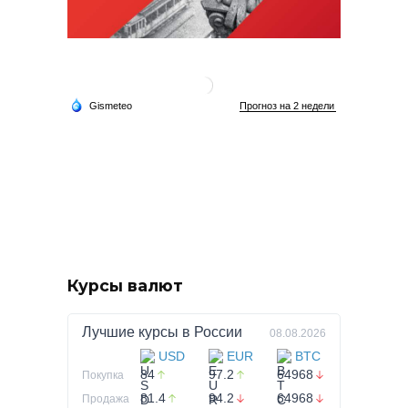
Курсы валют
Лучшие курсы в
России
08.08.2026
USD
EUR
BTC
84
97.2
64968
Покупка
81.4
94.2
64968
Продажа