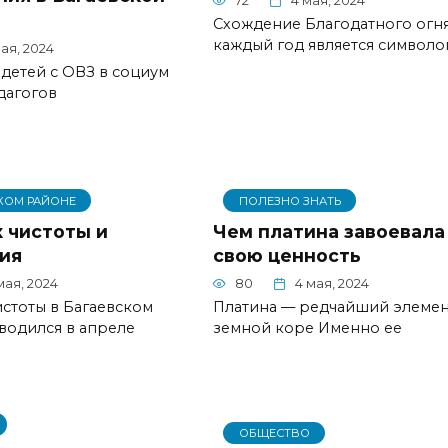
72
4 мая, 2024
Схождение Благодатного огн
каждый год является символо
ая, 2024
детей с ОВЗ в социум
дагогов
КОМ РАЙОНЕ
ПОЛЕЗНО ЗНАТЬ
 чистоты и
Чем платина завоевала
ия
свою ценность
мая, 2024
80
4 мая, 2024
стоты в Багаевском
Платина — редчайший элемен
водился в апреле
земной коре Именно ее
ОБЩЕСТВО