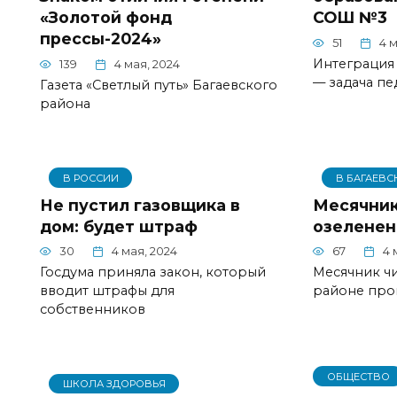
«Золотой фонд
СОШ №3
прессы-2024»
51
4 м
Интеграция 
139
4 мая, 2024
— задача пе
Газета «Светлый путь» Багаевского
района
В РОССИИ
В БАГАЕВС
Не пустил газовщика в
Месячник
дом: будет штраф
озеленен
30
4 мая, 2024
67
4 
Госдума приняла закон, который
Месячник чи
вводит штрафы для
районе про
собственников
ОБЩЕСТВО
ШКОЛА ЗДОРОВЬЯ