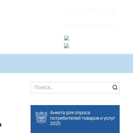
8 (863-57) 33-4-80
conon65@mail.ru
Search
for:
я