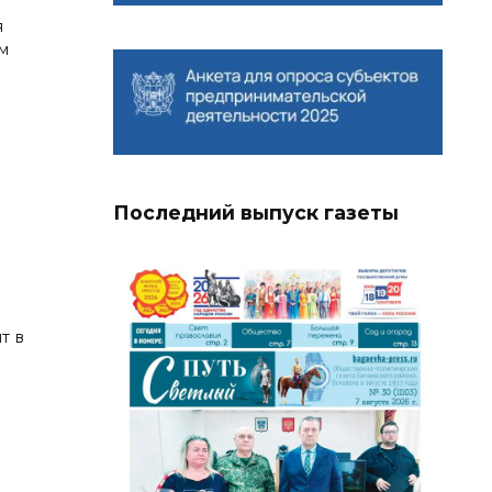
я
м
Последний выпуск газеты
т в