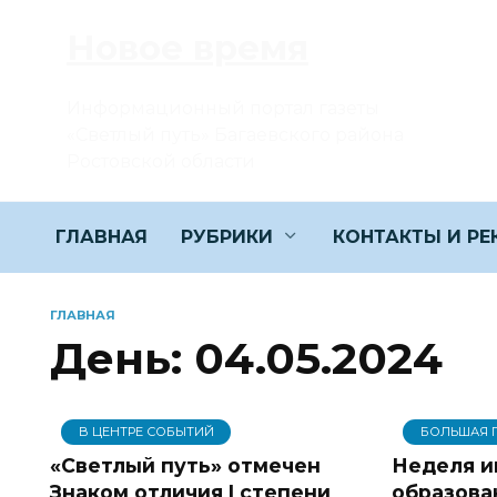
Перейти
Новое время
к
содержанию
Информационный портал газеты
«Светлый путь» Багаевского района
Ростовской области
ГЛАВНАЯ
РУБРИКИ
КОНТАКТЫ И Р
ГЛАВНАЯ
День:
04.05.2024
В ЦЕНТРЕ СОБЫТИЙ
БОЛЬШАЯ 
«Светлый путь» отмечен
Неделя и
Знаком отличия I степени
образова