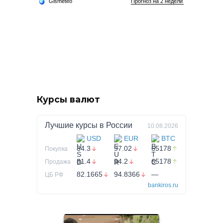
Курсы валют
Лучшие курсы в
России
10.08.2026
USD
EUR
BTC
84.3
97.02
65178
Покупка
81.4
94.2
65178
Продажа
82.1665
94.8366
—
ЦБ РФ
bankiros.ru