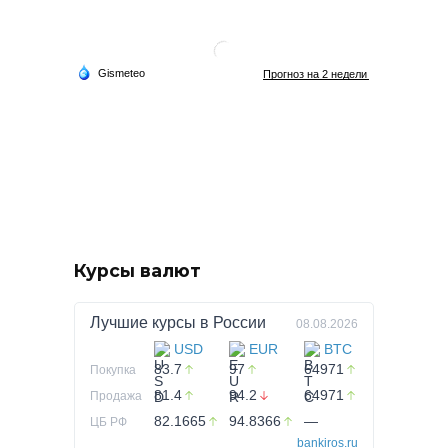
Курсы валют
Лучшие курсы в
России
08.08.2026
USD
EUR
BTC
83.7
97
64971
Покупка
81.4
94.2
64971
Продажа
82.1665
94.8366
—
ЦБ РФ
bankiros.ru