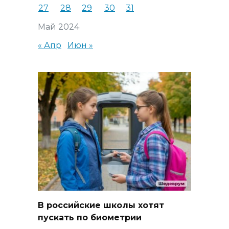
27
28
29
30
31
Май 2024
« Апр
Июн »
В российские школы хотят
пускать по биометрии