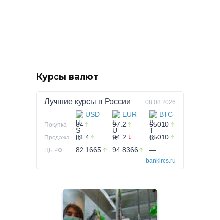
Курсы валют
Лучшие курсы в
России
08.08.2026
USD
EUR
BTC
84
97.2
65010
Покупка
81.4
94.2
65010
Продажа
82.1665
94.8366
—
ЦБ РФ
bankiros.ru